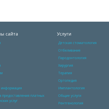
лы сайта
Услуги
я
Детская стоматология
Отбеливание
Пародонтология
я
Хирургия
ии
Терапия
Ортопедия
 информация
Имплантология
а предоставления платных
Общие услуги
ских услуг
Рентгенология