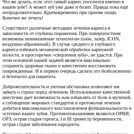
Что же делать, если этот самый кариес поселился именно в
вашем зубе? А может зуб уже даже и болит. Правда пока ещё
непродолжительно. Кратковременно при приеме пищи.
Конечно же лечить!
Существуют различные методики лечения кариеса в
зависимости от глубины поражения. При поверхностном
возможны неинвазивные технологии (озон, лазер, ICON,
воздушно-абразивный). В случае среднего и глубокого
кариеса избежать механической обработки кариозной
полости, в просторечии «сверления зуба», не удастся. При
этом основной нашей задачей является максимально
сохранить здоровые ткани и качественно восстановить
поврежденные. И в первую очередь сделать это безболезненно
и безопасно для пациента.
Доброжелательность и уютная обстановка позволяют им
забыть о страхе перед лечением. Использование качественной
анестезии дает возможность нам избавлять от боли и мучений,
а соблюдение мировых стандартов и протоколов лечения
добиться максимального восстановления функциональности и
эстетики ваших зубов. Противопоказаниями являются ОРВИ,
ОРЗ, острая стадия герпеса, I и III триместр беременности,
острая стадия заболевания пародонта.